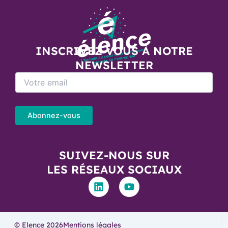
INSCRIVEZ VOUS À NOTRE
NEWSLETTER
SUIVEZ-NOUS SUR
LES RÉSEAUX SOCIAUX
L
Y
i
o
n
u
k
t
e
u
© Elence 2026
Mentions légales