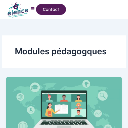
Aller
Contact
au
contenu
Modules pédagogques